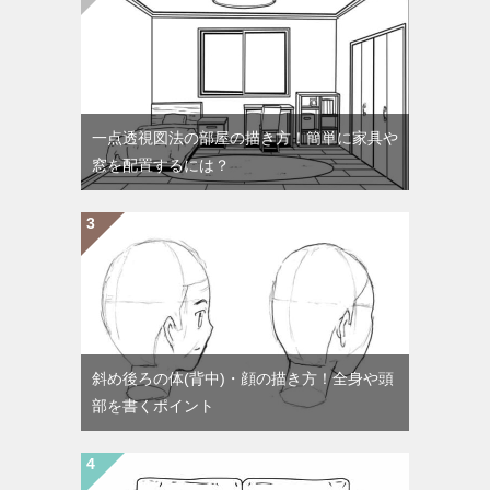
一点透視図法の部屋の描き方！簡単に家具や
窓を配置するには？
斜め後ろの体(背中)・顔の描き方！全身や頭
部を書くポイント