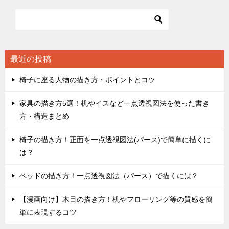
ビ
ゲ
ー
シ
最近の投稿
ョ
椅子に座る人物の描き方・ポイントとコツ
ン
家具の描き方5選！机やイスなど一点透視図法を使った書き
方・構造まとめ
椅子の描き方！正面を一点透視図法(パース)で簡単に描くに
は？
ベッドの描き方！一点透視図法（パース）で描くには？
【漫画向け】木目の描き方！机やフローリング等の質感を簡
単に表現するコツ