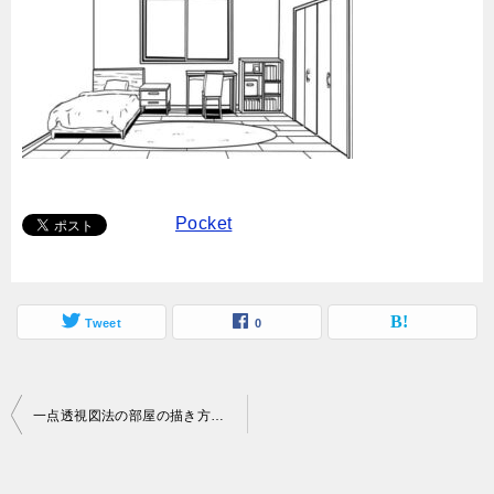
Pocket
Tweet
0
投
一点透視図法の部屋の描き方！簡単に家具や窓を配置するには？
稿
ナ