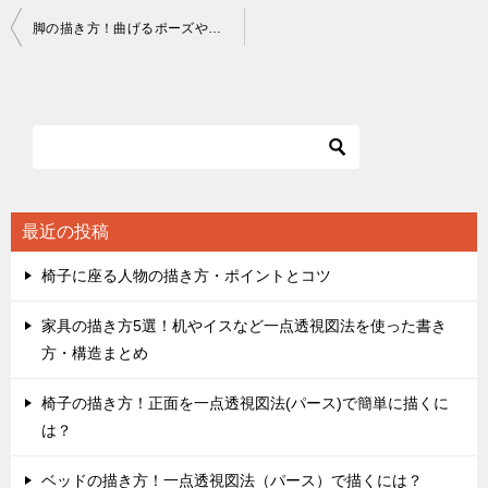
投
脚の描き方！曲げるポーズやアタリの取り方は？
稿
ナ
ビ
ゲ
ー
シ
最近の投稿
ョ
椅子に座る人物の描き方・ポイントとコツ
ン
家具の描き方5選！机やイスなど一点透視図法を使った書き
方・構造まとめ
椅子の描き方！正面を一点透視図法(パース)で簡単に描くに
は？
ベッドの描き方！一点透視図法（パース）で描くには？