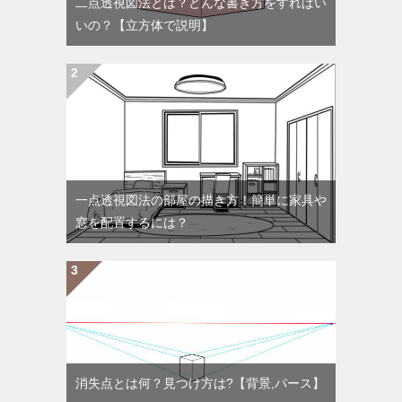
二点透視図法とは？どんな書き方をすればい
いの？【立方体で説明】
一点透視図法の部屋の描き方！簡単に家具や
窓を配置するには？
消失点とは何？見つけ方は?【背景,パース】