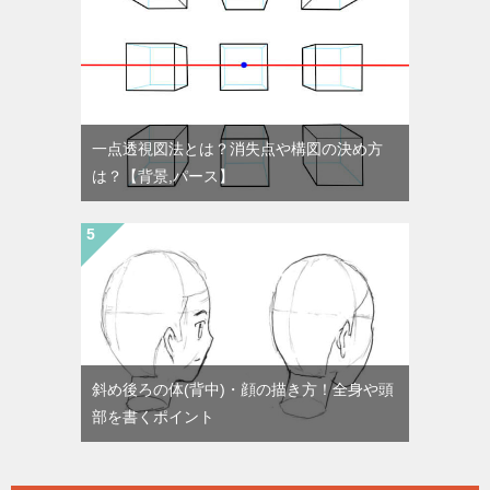
一点透視図法とは？消失点や構図の決め方
は？【背景,パース】
斜め後ろの体(背中)・顔の描き方！全身や頭
部を書くポイント