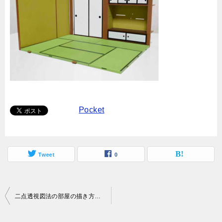
Pocket
Tweet
0
投
二点透視図法の部屋の描き方！簡単に家具や窓を配置するには？
稿