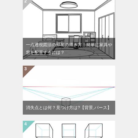
一点透視図法の部屋の描き方！簡単に家具や
窓を配置するには？
消失点とは何？見つけ方は?【背景,パース】