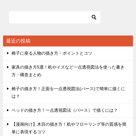
ナ
ビ
ゲ
ー
シ
最近の投稿
ョ
椅子に座る人物の描き方・ポイントとコツ
ン
家具の描き方5選！机やイスなど一点透視図法を使った書き
方・構造まとめ
椅子の描き方！正面を一点透視図法(パース)で簡単に描くに
は？
ベッドの描き方！一点透視図法（パース）で描くには？
【漫画向け】木目の描き方！机やフローリング等の質感を簡
単に表現するコツ