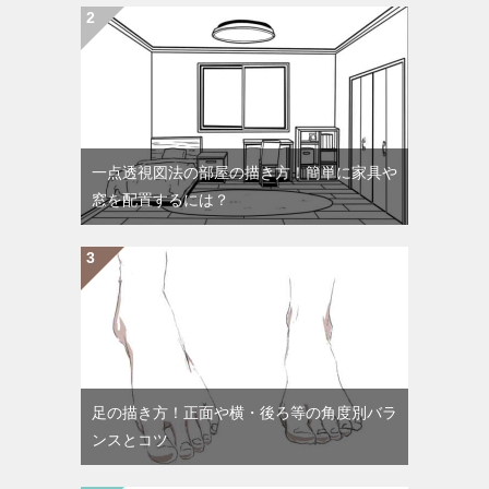
一点透視図法の部屋の描き方！簡単に家具や
窓を配置するには？
足の描き方！正面や横・後ろ等の角度別バラ
ンスとコツ