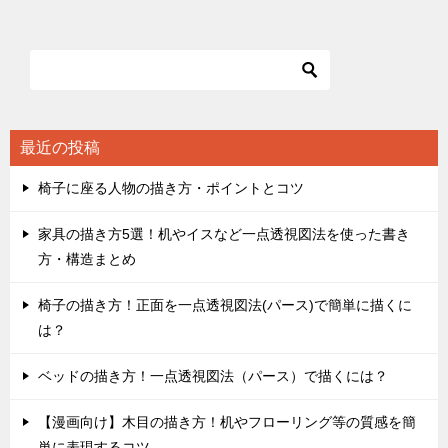
ナ
ビ
ゲ
ー
シ
最近の投稿
ョ
椅子に座る人物の描き方・ポイントとコツ
ン
家具の描き方5選！机やイスなど一点透視図法を使った書き
方・構造まとめ
椅子の描き方！正面を一点透視図法(パース)で簡単に描くに
は？
ベッドの描き方！一点透視図法（パース）で描くには？
【漫画向け】木目の描き方！机やフローリング等の質感を簡
単に表現するコツ