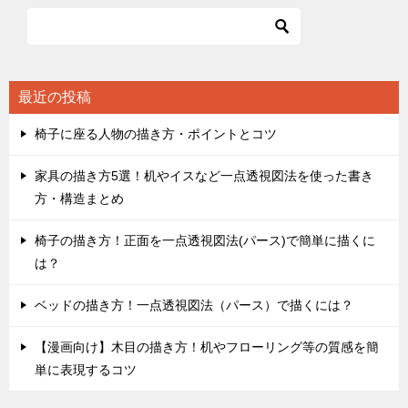
ビ
ゲ
ー
シ
最近の投稿
ョ
椅子に座る人物の描き方・ポイントとコツ
ン
家具の描き方5選！机やイスなど一点透視図法を使った書き
方・構造まとめ
椅子の描き方！正面を一点透視図法(パース)で簡単に描くに
は？
ベッドの描き方！一点透視図法（パース）で描くには？
【漫画向け】木目の描き方！机やフローリング等の質感を簡
単に表現するコツ