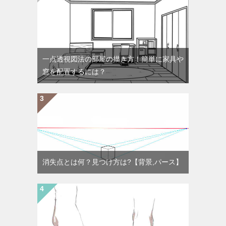
一点透視図法の部屋の描き方！簡単に家具や
窓を配置するには？
消失点とは何？見つけ方は?【背景,パース】