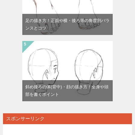
足の描き方！正面や横・後ろ等の角度別バラ
ンスとコツ
斜め後ろの体(背中)・顔の描き方！全身や頭
部を書くポイント
スポンサーリンク