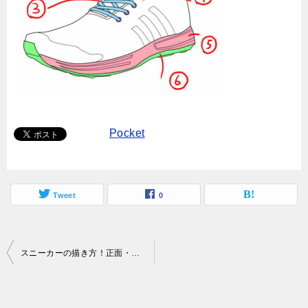
Pocket
Tweet
0
投
スニーカーの描き方！正面・斜め・横など角度別の構造
稿
ナ