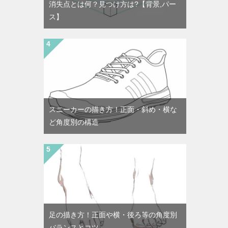
消失点とは何？見つけ方は?【背景,パー
ス】
スニーカーの描き方！正面・斜め・横な
ど角度別の構造
足の描き方！正面や横・後ろ等の角度別
バランスとコツ