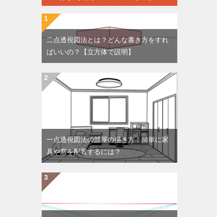
二点透視図法とは？どんな書き方をすれ
ばいいの？【立方体で説明】
一点透視図法の部屋の描き方！簡単に家
具や窓を配置するには？