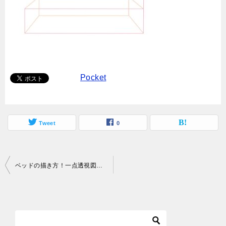
Pocket
Tweet
0
投
ベッドの描き方！一点透視図法（パース）で描くには？
稿
ナ
ビ