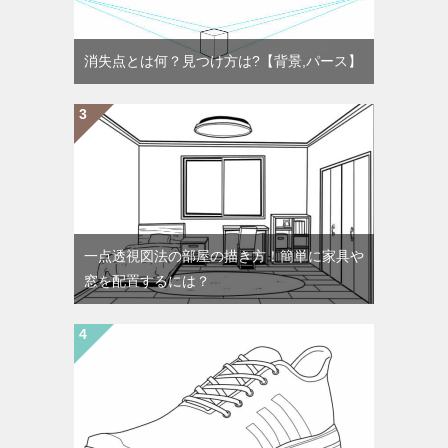
消失点とは何？見つけ方は?【背景,パース】
一点透視図法の部屋の描き方！簡単に家具や
窓を配置するには？