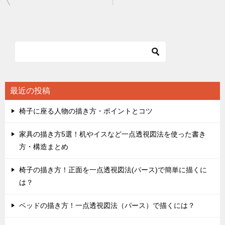
稿
ナ
ビ
ゲ
ー
シ
最近の投稿
ョ
椅子に座る人物の描き方・ポイントとコツ
ン
家具の描き方5選！机やイスなど一点透視図法を使った書き
方・構造まとめ
椅子の描き方！正面を一点透視図法(パース)で簡単に描くに
は？
ベッドの描き方！一点透視図法（パース）で描くには？