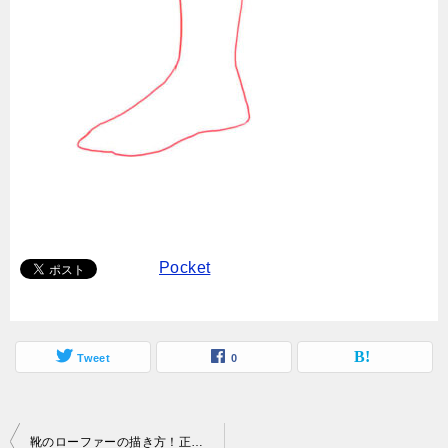
Pocket
Tweet
0
投
靴のローファーの描き方！正面や横など構造はどうなっているの？