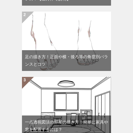
足の描き方！正面や横・後ろ等の角度別バラ
ンスとコツ
一点透視図法の部屋の描き方！簡単に家具や
窓を配置するには？