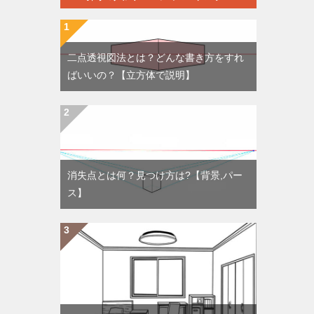
二点透視図法とは？どんな書き方をすれ
ばいいの？【立方体で説明】
消失点とは何？見つけ方は?【背景,パー
ス】