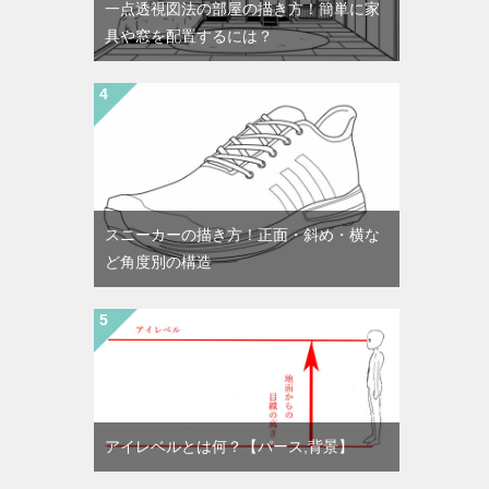
一点透視図法の部屋の描き方！簡単に家
具や窓を配置するには？
スニーカーの描き方！正面・斜め・横な
ど角度別の構造
アイレベルとは何？【パース,背景】