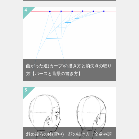
曲がった道(カーブ)の描き方と消失点の取り
方【パースと背景の書き方】
斜め後ろの体(背中)・顔の描き方！全身や頭