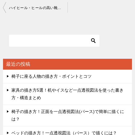
投
ハイヒール・ヒールの高い靴の描き方
稿
ナ
ビ
ゲ
ー
シ
最近の投稿
ョ
椅子に座る人物の描き方・ポイントとコツ
ン
家具の描き方5選！机やイスなど一点透視図法を使った書き
方・構造まとめ
椅子の描き方！正面を一点透視図法(パース)で簡単に描くに
は？
ベッドの描き方！一点透視図法（パース）で描くには？