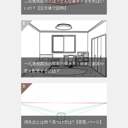
二点透視図法とは？どんな書き方をすればい
いの？【立方体で説明】
一点透視図法の部屋の描き方！簡単に家具や
窓を配置するには？
消失点とは何？見つけ方は?【背景,パース】