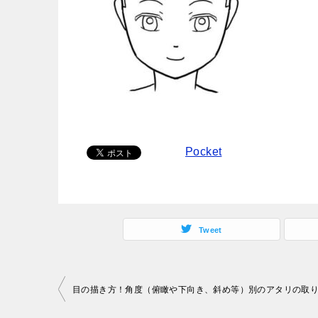
Pocket
Tweet
投
稿