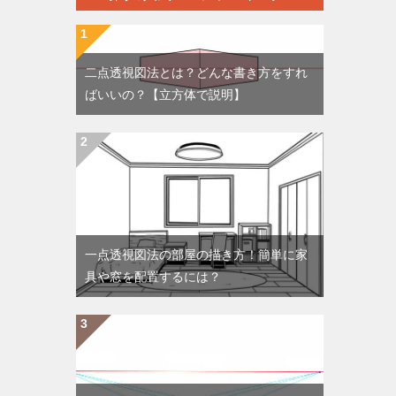
二点透視図法とは？どんな書き方をすれ
ばいいの？【立方体で説明】
一点透視図法の部屋の描き方！簡単に家
具や窓を配置するには？