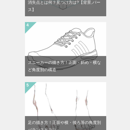
消失点とは何？見つけ方は?【背景,パー
ス】
スニーカーの描き方！正面・斜め・横な
ど角度別の構造
足の描き方！正面や横・後ろ等の角度別
バランスとコツ