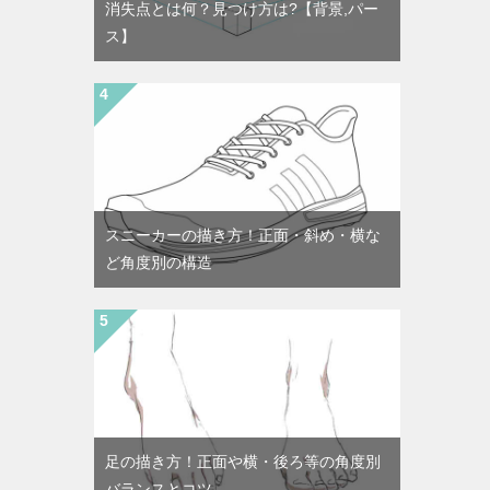
消失点とは何？見つけ方は?【背景,パー
ス】
スニーカーの描き方！正面・斜め・横な
ど角度別の構造
足の描き方！正面や横・後ろ等の角度別
バランスとコツ