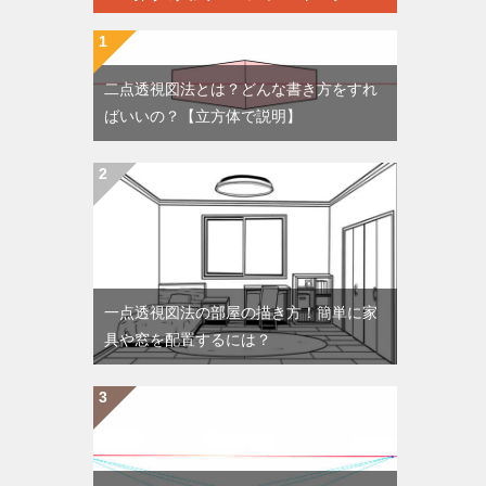
二点透視図法とは？どんな書き方をすれ
ばいいの？【立方体で説明】
一点透視図法の部屋の描き方！簡単に家
具や窓を配置するには？