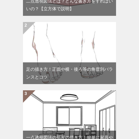
二点透視図法とは？どんな書き方をすればい
いの？【立方体で説明】
足の描き方！正面や横・後ろ等の角度別バラ
ンスとコツ
一点透視図法の部屋の描き方！簡単に家具や