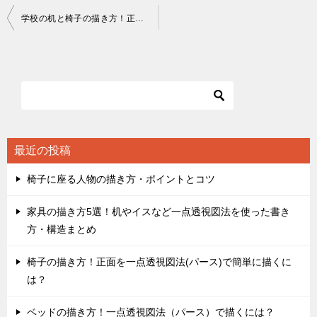
投
学校の机と椅子の描き方！正面を一点透視図法で描くには？
稿
ナ
ビ
ゲ
ー
シ
最近の投稿
ョ
椅子に座る人物の描き方・ポイントとコツ
ン
家具の描き方5選！机やイスなど一点透視図法を使った書き
方・構造まとめ
椅子の描き方！正面を一点透視図法(パース)で簡単に描くに
は？
ベッドの描き方！一点透視図法（パース）で描くには？