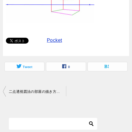
Pocket
Tweet
0
投
二点透視図法の部屋の描き方！簡単に家具や窓を配置するには？
稿
ナ
ビ
ゲ