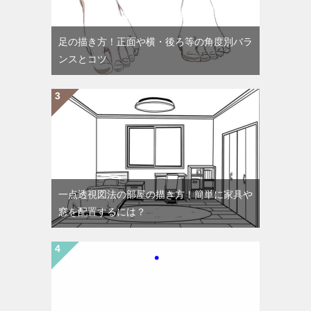
足の描き方！正面や横・後ろ等の角度別バラ
ンスとコツ
一点透視図法の部屋の描き方！簡単に家具や
窓を配置するには？