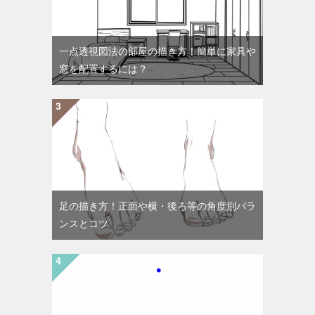
一点透視図法の部屋の描き方！簡単に家具や
窓を配置するには？
足の描き方！正面や横・後ろ等の角度別バラ
ンスとコツ