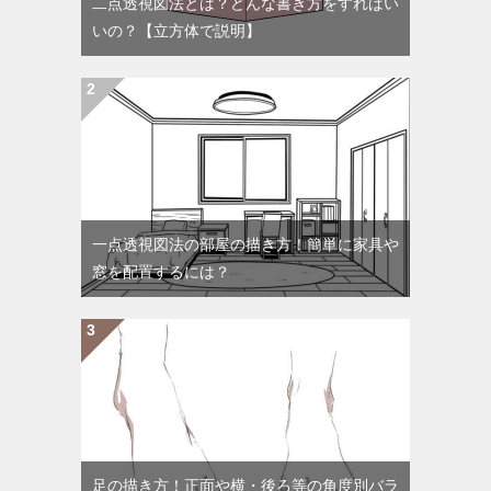
二点透視図法とは？どんな書き方をすればい
いの？【立方体で説明】
一点透視図法の部屋の描き方！簡単に家具や
窓を配置するには？
足の描き方！正面や横・後ろ等の角度別バラ