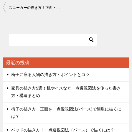
投
スニーカーの描き方！正面・斜め・横など角度別の構造
稿
ナ
ビ
ゲ
ー
シ
最近の投稿
ョ
椅子に座る人物の描き方・ポイントとコツ
ン
家具の描き方5選！机やイスなど一点透視図法を使った書き
方・構造まとめ
椅子の描き方！正面を一点透視図法(パース)で簡単に描くに
は？
ベッドの描き方！一点透視図法（パース）で描くには？