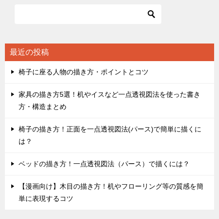
ビ
ゲ
ー
シ
最近の投稿
ョ
椅子に座る人物の描き方・ポイントとコツ
ン
家具の描き方5選！机やイスなど一点透視図法を使った書き
方・構造まとめ
椅子の描き方！正面を一点透視図法(パース)で簡単に描くに
は？
ベッドの描き方！一点透視図法（パース）で描くには？
【漫画向け】木目の描き方！机やフローリング等の質感を簡
単に表現するコツ