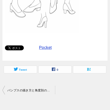
Pocket
Tweet
0
投
パンプスの描き方と角度別の構造！正面や横はどうなってるの？
稿
ナ