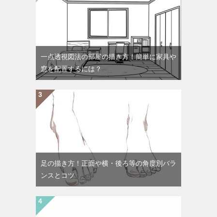
一点透視図法の部屋の描き方！簡単に家具や
窓を配置するには？
足の描き方！正面や横・後ろ等の角度別バラ
ンスとコツ