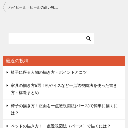
投
ハイヒール・ヒールの高い靴の描き方
稿
ナ
ビ
ゲ
ー
シ
最近の投稿
ョ
椅子に座る人物の描き方・ポイントとコツ
ン
家具の描き方5選！机やイスなど一点透視図法を使った書き
方・構造まとめ
椅子の描き方！正面を一点透視図法(パース)で簡単に描くに
は？
ベッドの描き方！一点透視図法（パース）で描くには？