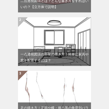
二点透視図法とは？どんな書き方をすればい
いの？【立方体で説明】
一点透視図法の部屋の描き方！簡単に家具や
窓を配置するには？
足の描き方！正面や横・後ろ等の角度別バラ