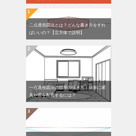
二点透視図法とは？どんな書き方をすれ
ばいいの？【立方体で説明】
一点透視図法の部屋の描き方！簡単に家
具や窓を配置するには？