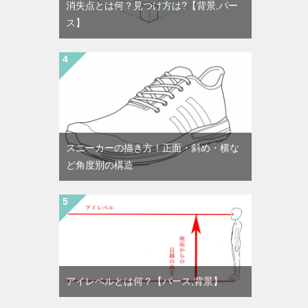
消失点とは何？見つけ方は?【背景,パー
ス】
スニーカーの描き方！正面・斜め・横な
ど角度別の構造
アイレベルとは何？【パース,背景】