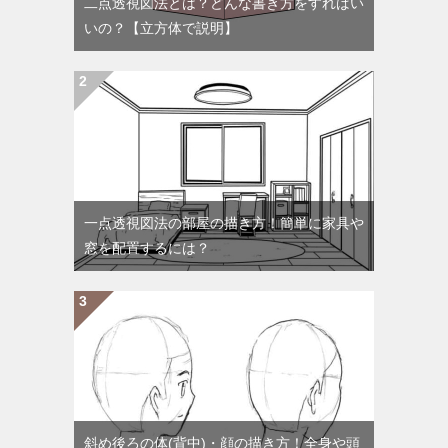
二点透視図法とは？どんな書き方をすればい
いの？【立方体で説明】
一点透視図法の部屋の描き方！簡単に家具や
窓を配置するには？
斜め後ろの体(背中)・顔の描き方！全身や頭