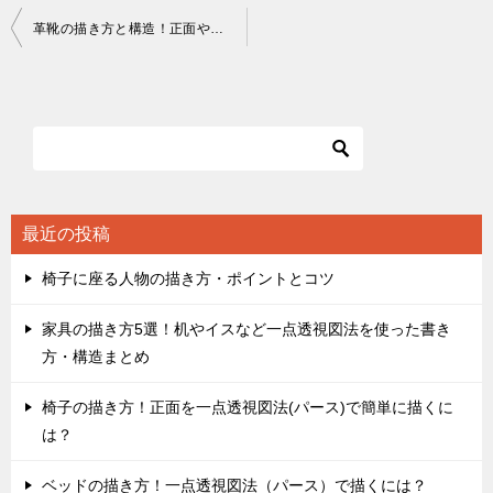
投
革靴の描き方と構造！正面や斜めなどの見え方
稿
ナ
ビ
ゲ
ー
シ
最近の投稿
ョ
椅子に座る人物の描き方・ポイントとコツ
ン
家具の描き方5選！机やイスなど一点透視図法を使った書き
方・構造まとめ
椅子の描き方！正面を一点透視図法(パース)で簡単に描くに
は？
ベッドの描き方！一点透視図法（パース）で描くには？