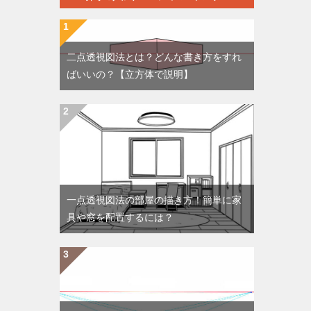
二点透視図法とは？どんな書き方をすれ
ばいいの？【立方体で説明】
一点透視図法の部屋の描き方！簡単に家
具や窓を配置するには？