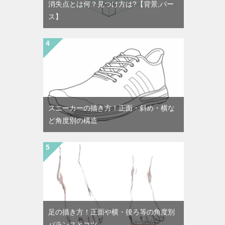
消失点とは何？見つけ方は?【背景,パー
ス】
スニーカーの描き方！正面・斜め・横な
ど角度別の構造
足の描き方！正面や横・後ろ等の角度別
バランスとコツ