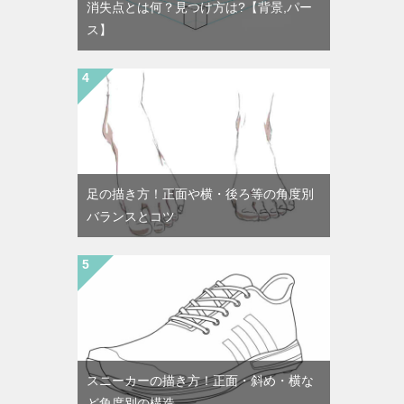
消失点とは何？見つけ方は?【背景,パー
ス】
足の描き方！正面や横・後ろ等の角度別
バランスとコツ
スニーカーの描き方！正面・斜め・横な
ど角度別の構造