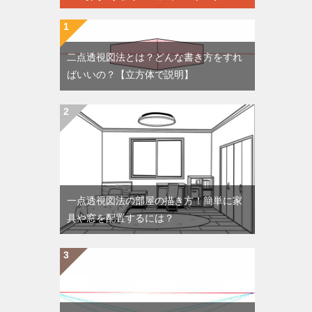
二点透視図法とは？どんな書き方をすれ
ばいいの？【立方体で説明】
一点透視図法の部屋の描き方！簡単に家
具や窓を配置するには？