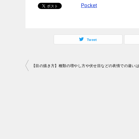
Pocket
Tweet
投
【目の描き方】種類の増やし方や伏せ目などの表情での違いは
稿
ナ
ビ
ゲ
ー
シ
ョ