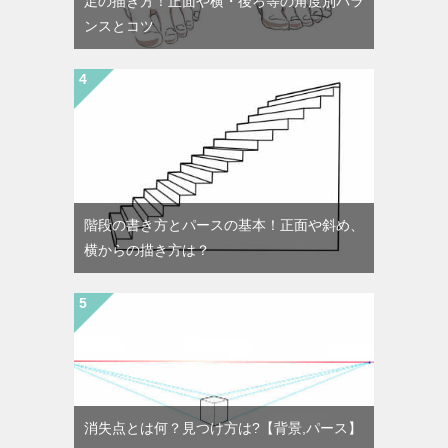
足の描き方！正面や横・後ろ等の角度別バラ
ンスとコツ
階段の書き方とパースの基本！正面や斜め、
横からの描き方は？
消失点とは何？見つけ方は?【背景,パース】