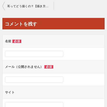
投
耳ってどう描くの？【描き方・人物・キャラクター】
稿
ナ
コメントを残す
ビ
ゲ
名前
必須
ー
シ
ョ
ン
メール（公開されません）
必須
サイト