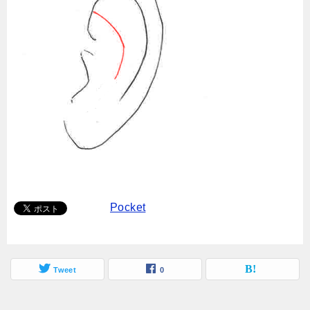
Pocket
Tweet
0