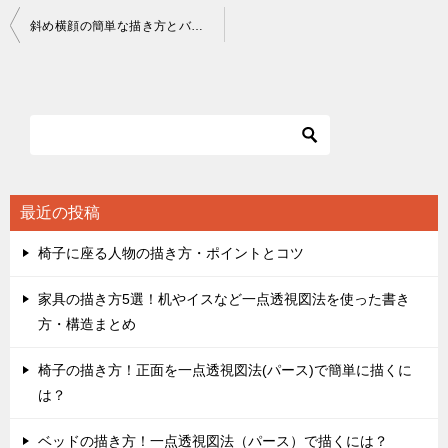
投
斜め横顔の簡単な描き方とバランス
稿
ナ
ビ
ゲ
ー
シ
最近の投稿
ョ
椅子に座る人物の描き方・ポイントとコツ
ン
家具の描き方5選！机やイスなど一点透視図法を使った書き
方・構造まとめ
椅子の描き方！正面を一点透視図法(パース)で簡単に描くに
は？
ベッドの描き方！一点透視図法（パース）で描くには？