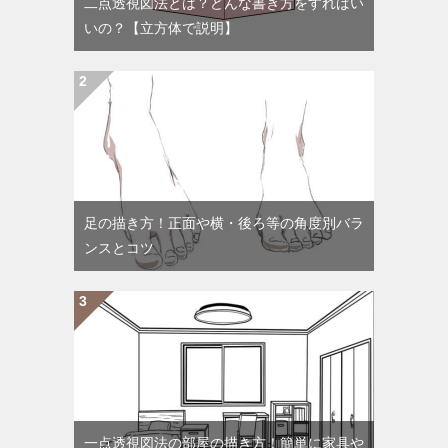
二点透視図法とは？どんな書き方をすればい
いの？【立方体で説明】
足の描き方！正面や横・後ろ等の角度別バラ
ンスとコツ
一点透視図法の部屋の描き方！簡単に家具や