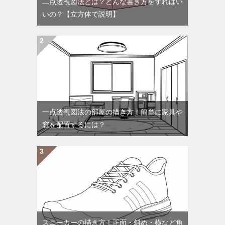
二点透視図法とは？どんな書き方をすればい
いの？【立方体で説明】
一点透視図法の部屋の描き方！簡単に家具や
窓を配置するには？
スニーカーの描き方！正面・斜め・横など角