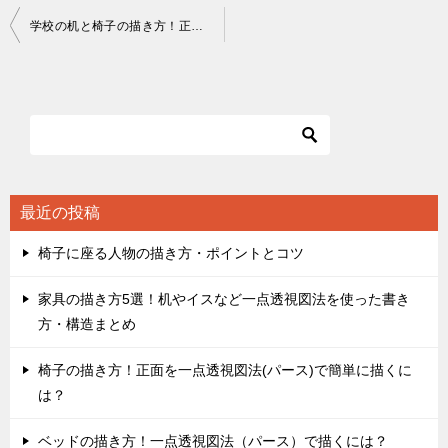
投
学校の机と椅子の描き方！正面を一点透視図法で描くには？
稿
ナ
ビ
ゲ
ー
シ
最近の投稿
ョ
椅子に座る人物の描き方・ポイントとコツ
ン
家具の描き方5選！机やイスなど一点透視図法を使った書き
方・構造まとめ
椅子の描き方！正面を一点透視図法(パース)で簡単に描くに
は？
ベッドの描き方！一点透視図法（パース）で描くには？