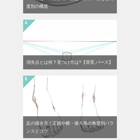
度別の構造
消失点とは何？見つけ方は?【背景,パース】
足の描き方！正面や横・後ろ等の角度別バラ
ンスとコツ