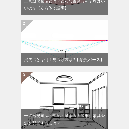
二点透視図法とは？どんな書き方をすればい
いの？【立方体で説明】
消失点とは何？見つけ方は?【背景,パース】
一点透視図法の部屋の描き方！簡単に家具や
窓を配置するには？