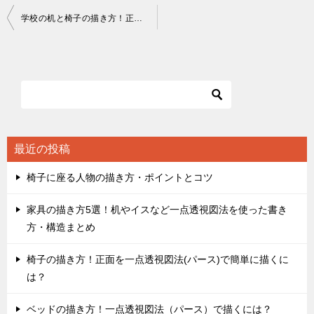
投
学校の机と椅子の描き方！正面を一点透視図法で描くには？
稿
ナ
ビ
ゲ
ー
シ
最近の投稿
ョ
椅子に座る人物の描き方・ポイントとコツ
ン
家具の描き方5選！机やイスなど一点透視図法を使った書き
方・構造まとめ
椅子の描き方！正面を一点透視図法(パース)で簡単に描くに
は？
ベッドの描き方！一点透視図法（パース）で描くには？