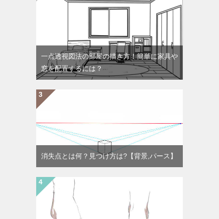
一点透視図法の部屋の描き方！簡単に家具や
窓を配置するには？
消失点とは何？見つけ方は?【背景,パース】